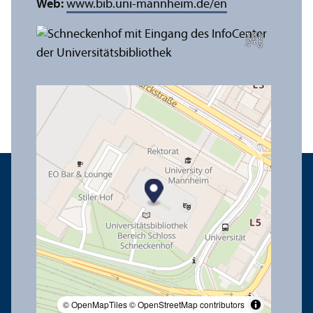
Web:
www.bib.uni-mannheim.de/en
e
C
r
e
di
t:
A
n
n
a
L
o
g
u
© OpenMapTiles
© OpenStreetMap contributors