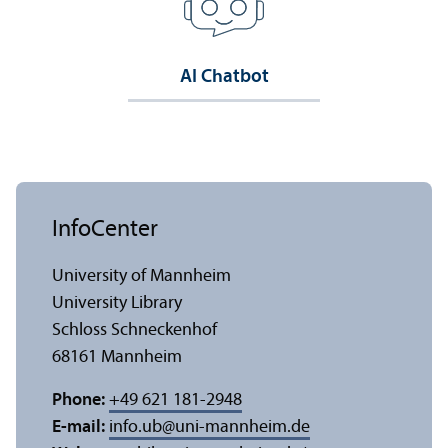
AI Chatbot
InfoCenter
University of Mannheim
University Library
Schloss Schneckenhof
68161 Mannheim
Phone:
+49 621 181-2948
E-mail:
info.ub
@
uni-mannheim.de