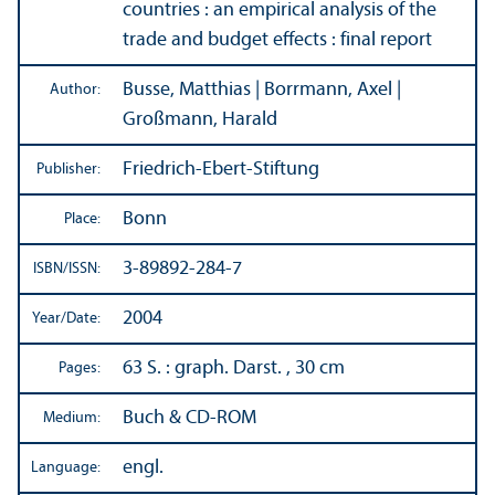
countries : an empirical analysis of the
trade and budget effects : final report
Busse, Matthias | Borrmann, Axel |
Author:
Großmann, Harald
Friedrich-Ebert-Stiftung
Publisher:
Bonn
Place:
3-89892-284-7
ISBN/
ISSN:
2004
Year/
Date:
63 S. : graph. Darst. , 30 cm
Pages:
Buch & CD-ROM
Medium:
engl.
Language: