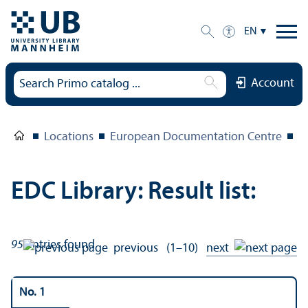
EN
Account
Locations
European Documentation Centre
E
EDC Library: Result list:
95
entries found
previous
(1–10)
next
No. 1