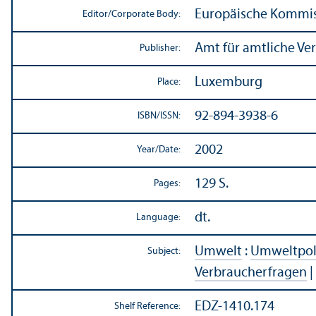
Europäische Kommi
Editor/
Corporate Body:
Amt für amtliche Ve
Publisher:
Luxemburg
Place:
92-894-3938-6
ISBN/
ISSN:
2002
Year/
Date:
129 S.
Pages:
dt.
Language:
Umwelt
:
Umweltpol
Subject:
Verbraucherfragen
|
EDZ-1410.174
Shelf Reference: