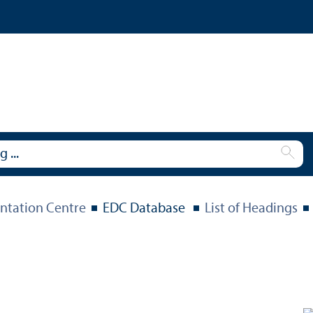
tation Centre
EDC Database
List of Headings