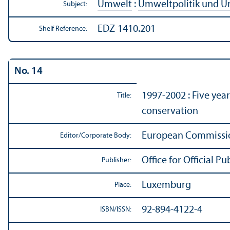
Umwelt
:
Umweltpolitik und 
Subject:
EDZ-1410.201
Shelf Reference:
No. 14
1997-2002 : Five yea
Title:
conservation
European Commissi
Editor/
Corporate Body:
Office for Official 
Publisher:
Luxemburg
Place:
92-894-4122-4
ISBN/
ISSN: