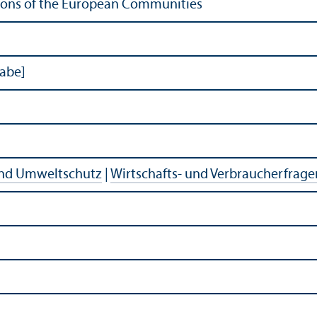
cations of the European Communities
gabe]
und Umweltschutz
|
Wirtschafts- und Verbraucherfrage