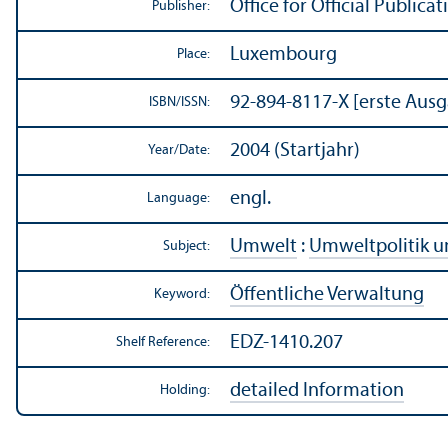
Office for Official Publi
Publisher:
Luxembourg
Place:
92-894-8117-X [erste Aus
ISBN/
ISSN:
2004 (Startjahr)
Year/
Date:
engl.
Language:
Umwelt
:
Umweltpolitik 
Subject:
Öffentliche Verwaltung
Keyword:
EDZ-1410.207
Shelf Reference:
detailed Information
Holding: