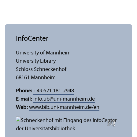
InfoCenter
University of Mannheim
University Library
Schloss Schneckenhof
68161 Mannheim
Phone:
+49 621 181-2948
E-mail:
info.ub
@
uni-mannheim.de
Web:
www.bib.uni-mannheim.de/en
e
C
r
e
di
t:
A
n
n
a
L
o
g
u