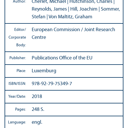
Cherlet, Michael | Hutchinson, Charles |
Author:
Reynolds, James | Hill, Joachim | Sommer,
Stefan | Von Maltitz, Graham
European Commission / Joint Research
Editor/
Centre
Corporate
Body:
Publications Office of the EU
Publisher:
Luxemburg
Place:
978-92-79-75349-7
ISBN/
ISSN:
2018
Year/
Date:
248 S.
Pages:
engl.
Language: