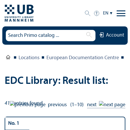
EN
Account
Locations
European Documentation Centre
E
EDC Library: Result list:
415
entries found
previous
(1–10)
next
No. 1