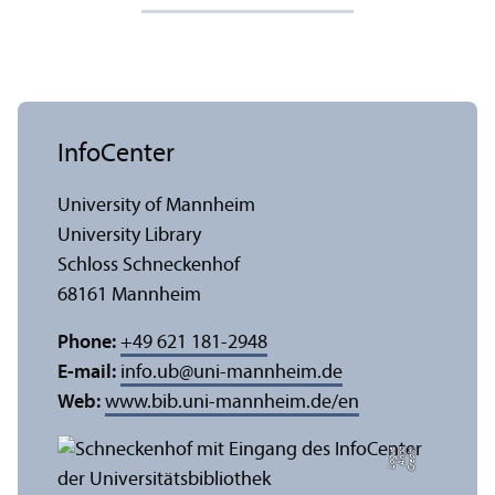
InfoCenter
University of Mannheim
University Library
Schloss Schneckenhof
68161 Mannheim
Phone:
+49 621 181-2948
E-mail:
info.ub
@
uni-mannheim.de
Web:
www.bib.uni-mannheim.de/en
e
C
r
e
di
t:
A
n
n
a
L
o
g
u