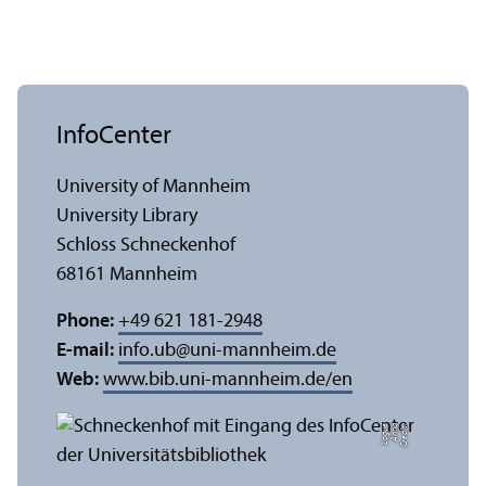
InfoCenter
University of Mannheim
University Library
Schloss Schneckenhof
68161 Mannheim
Phone:
+49 621 181-2948
E-mail:
info.ub
@
uni-mannheim.de
Web:
www.bib.uni-mannheim.de/en
e
C
r
e
di
t:
A
n
n
a
L
o
g
u