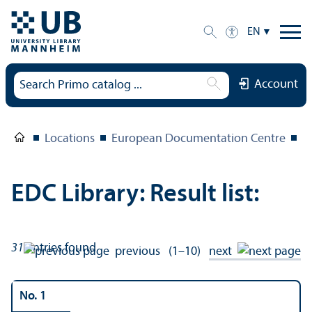
EN
Account
Locations
European Documentation Centre
E
EDC Library: Result list:
31
entries found
previous
(1–10)
next
No. 1