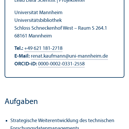
Lead Data Scientist | Projektleiter
Universität Mannheim
Universitäts­bibliothek
Schloss Schneckenhof West – Raum S 264.1
68161 Mannheim
Tel.:
+49 621 181-2718
E-Mail:
renat.kaufmann
@
uni-mannheim.de
ORCID-iD:
0000-0002-0331-2558
Aufgaben
Strategische Weiter­entwicklung des technischen
Forschungs­daten­managements