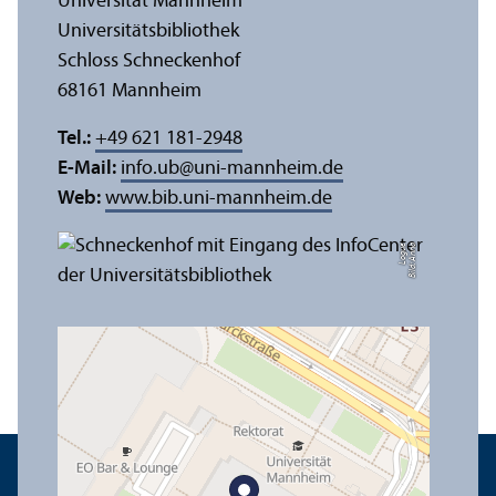
Universität Mannheim
Universitäts­bibliothek
Schloss Schneckenhof
68161 Mannheim
Tel.:
+49 621 181-2948
E-Mail:
info.ub
@
uni-mannheim.de
Web:
www.bib.uni-mannheim.de
e
Bil
d:
A
n
n
a
L
o
g
u