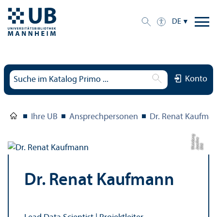
DE
Konto
Ihre UB
Ansprechpersonen
Dr. Renat Kaufma
g
e
e
r
Bil
d:
J
o
s
eli
n
W
ei
n
b
Dr. Renat Kaufmann