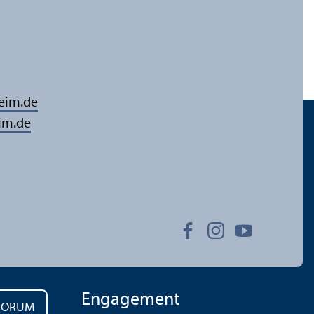
eim.de
im.de
Engagement