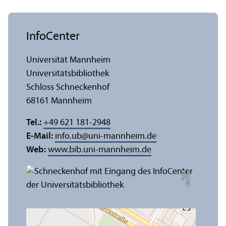
InfoCenter
Universität Mannheim
Universitäts­bibliothek
Schloss Schneckenhof
68161 Mannheim
Tel.:
+49 621 181-2948
E-Mail:
info.ub
@
uni-mannheim.de
Web:
www.bib.uni-mannheim.de
e
Bil
d:
A
n
n
a
L
o
g
u