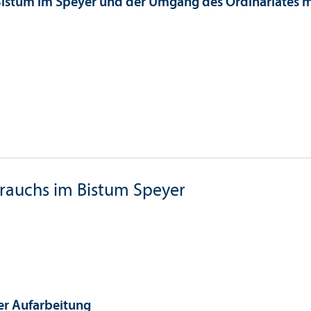
istum im Speyer und der Umgang des Ordinariates mi
brauchs im Bistum Speyer
er Aufarbeitung