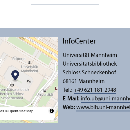
InfoCenter
Universität Mannheim
Universitäts­bibliothek
Schloss Schneckenhof
68161 Mannheim
Tel.:
+49 621 181-2948
E-Mail:
info.ub
@
uni-mannh
Web:
www.bib.uni-mannhe
les
© OpenStreetMap