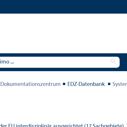
 Dokumentations­zentrum
EDZ-Datenbank
Syste
der EU interdisziplinär ausgerichtet (17 Sachgebiete)