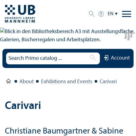
EN
el
C
r
e
di
t:
S
e
b
a
s
ti
a
n
W
ei
n
d
Account
About
Exhibitions and Events
Carivari
Carivari
Christiane Baumgartner & Sabine