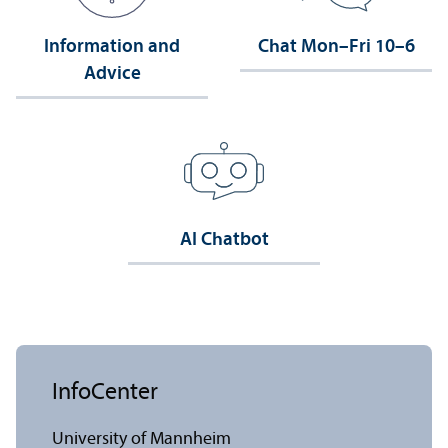
Information and
Chat Mon–Fri 10–6
Advice
AI Chatbot
InfoCenter
University of Mannheim