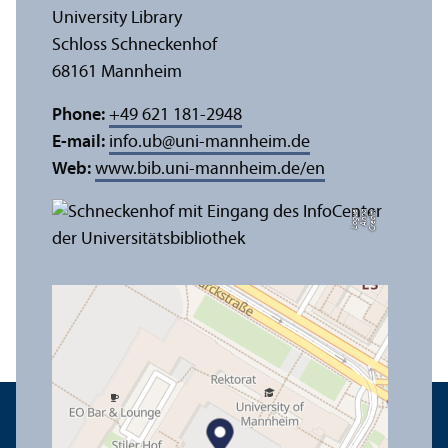
University Library
Schloss Schneckenhof
68161 Mannheim
Phone:
+49 621 181-2948
E-mail:
info.ub
@
uni-mannheim.de
Web:
www.bib.uni-mannheim.de/en
e
C
r
e
di
t:
A
n
n
a
L
o
g
u