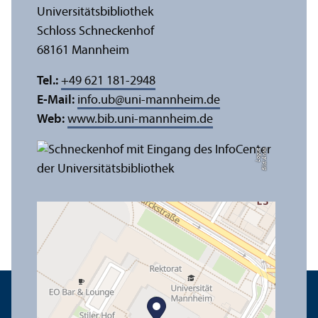
Universitäts­bibliothek
Schloss Schneckenhof
68161 Mannheim
Tel.:
+49 621 181-2948
E-Mail:
info.ub
@
uni-mannheim.de
Web:
www.bib.uni-mannheim.de
e
Bil
d:
A
n
n
a
L
o
g
u