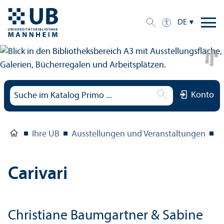
DE
el
Bil
d:
S
e
b
a
s
ti
a
n
W
ei
n
d
Konto
Ihre UB
Ausstellungen und Veranstaltungen
C
Carivari
Christiane Baumgartner & Sabine