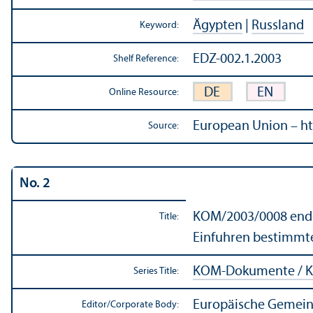
Ägypten
|
Russland
Keyword:
EDZ-002.1.2003
Shelf Reference:
DE
EN
Online Resource:
European Union – ht
Source:
No. 2
KOM/
2003/0008 endg
Title:
Einfuhren bestimmte
KOM-Dokumente / K
Series Title:
Europäische Gemein
Editor/
Corporate Body: