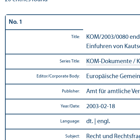
No. 1
KOM/
2003/0080 endg
Title:
Einfuhren von Kauts
KOM-Dokumente / K
Series Title:
Europäische Gemein
Editor/
Corporate Body:
Amt für amtliche Ve
Publisher:
2003-02-18
Year/
Date:
dt. | engl.
Language:
Recht und Rechtsfr
Subject: