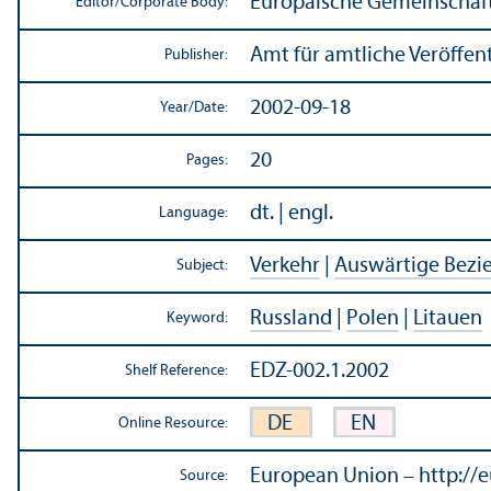
Europäische Gemeinschaf
Editor/
Corporate Body:
Amt für amtliche Veröffe
Publisher:
2002-09-18
Year/
Date:
20
Pages:
dt. | engl.
Language:
Verkehr
|
Auswärtige Bez
Subject:
Russland
|
Polen
|
Litauen
Keyword:
EDZ-002.1.2002
Shelf Reference:
DE
EN
Online Resource:
European Union – http://
Source: