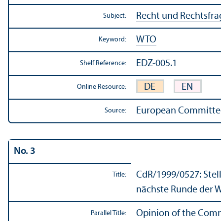
Recht und Rechtsfr
Subject:
WTO
Keyword:
EDZ-005.1
Shelf Reference:
DE
EN
Online Resource:
European Committee 
Source:
No. 3
CdR/
1999/0527: Ste
Title:
nächste Runde der 
Opinion of the Commi
Parallel Title: