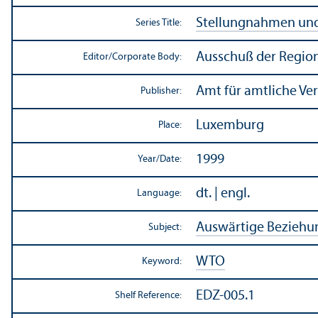
Stellungnahmen und
Series Title:
Ausschuß der Regio
Editor/
Corporate Body:
Amt für amtliche Ve
Publisher:
Luxemburg
Place:
1999
Year/
Date:
dt. | engl.
Language:
Auswärtige Beziehu
Subject:
WTO
Keyword:
EDZ-005.1
Shelf Reference: