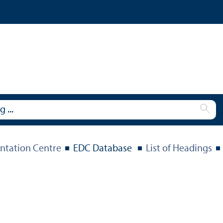
tation Centre
EDC Database
List of Headings