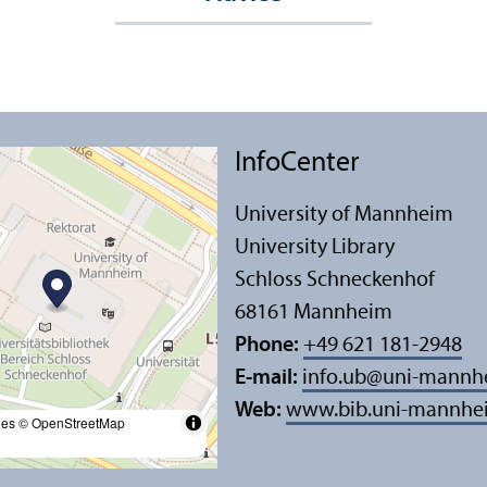
InfoCenter
University of Mannheim
University Library
Schloss Schneckenhof
68161 Mannheim
Phone:
+49 621 181-2948
E-mail:
info.ub
@
uni-mannh
Web:
www.bib.uni-mannhe
les
© OpenStreetMap