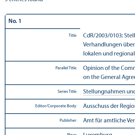
No. 1
CdR/
2003/0103: Ste
Title:
Verhandlungen über
lokalen und regiona
Opinion of the Commi
Parallel Title:
on the General Agre
Stellungnahmen und 
Series Title:
Ausschuss der Regi
Editor/
Corporate Body:
Amt für amtliche Ve
Publisher: