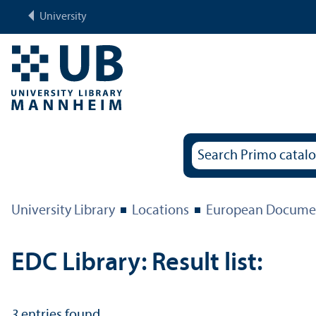
University
University Library
Locations
European Documen
EDC Library: Result list:
3
entries found