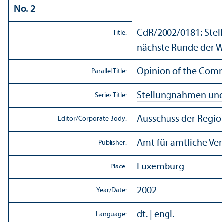
No. 2
CdR/
2002/0181: Ste
Title:
nächste Runde der 
Opinion of the Commi
Parallel Title:
Stellungnahmen und 
Series Title:
Ausschuss der Regi
Editor/
Corporate Body:
Amt für amtliche Ve
Publisher:
Luxemburg
Place:
2002
Year/
Date:
dt. | engl.
Language: