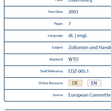
Luxemburg
Place:
2003
Year/
Date:
7
Pages:
dt. | engl.
Language:
Zollunion und Hande
Subject:
WTO
Keyword:
EDZ-005.1
Shelf Reference:
DE
EN
Online Resource:
European Committee 
Source: