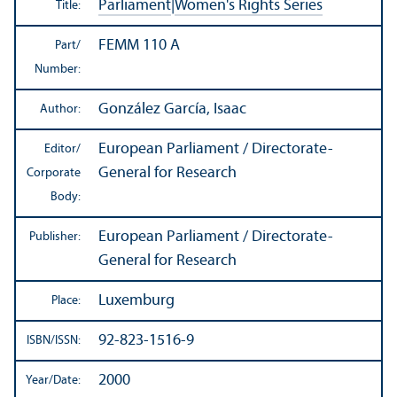
Parliament
|
Women's Rights Series
Title:
FEMM 110 A
Part/
Number:
González García, Isaac
Author:
European Parliament / Directorate-
Editor/
General for Research
Corporate
Body:
European Parliament / Directorate-
Publisher:
General for Research
Luxemburg
Place:
92-823-1516-9
ISBN/
ISSN:
2000
Year/
Date: