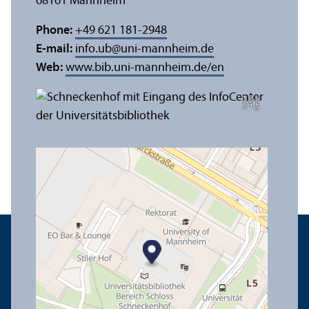
68161 Mannheim
Phone:
+49 621 181-2948
E-mail:
info.ub
@
uni-mannheim.de
Web:
www.bib.uni-mannheim.de/en
e
C
r
e
di
t:
A
n
n
a
L
o
g
u