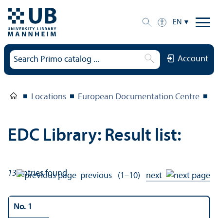
EN
Account
Locations
European Documentation Centre
E
EDC Library: Result list:
13
entries found
previous
(1–10)
next
No. 1