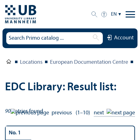
EN
Account
Locations
European Documentation Centre
E
EDC Library: Result list:
90
entries found
previous
(1–10)
next
No. 1