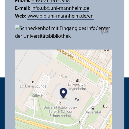
Phone:
+49 621 181-2948
E-mail:
info.ub
@
uni-mannheim.de
Web:
www.bib.uni-mannheim.de/en
e
C
r
e
di
t:
A
n
n
a
L
o
g
u