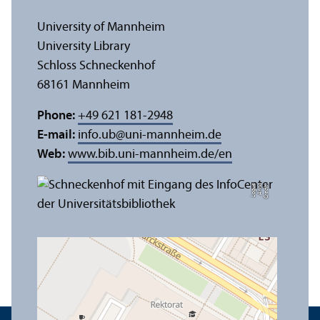
University of Mannheim
University Library
Schloss Schneckenhof
68161 Mannheim
Phone:
+49 621 181-2948
E-mail:
info.ub
@
uni-mannheim.de
Web:
www.bib.uni-mannheim.de/en
e
C
r
e
di
t:
A
n
n
a
L
o
g
u