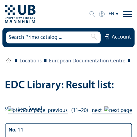
EN
Account
Locations
European Documentation Centre
E
EDC Library: Result list:
96
entries found
previous
(11–20)
next
No. 11