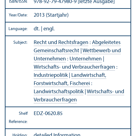
978-92-79-47980-9 [letzte Ausgabe]
ISBN/
ISSN:
2013 (Startjahr)
Year/
Date:
dt. | engl.
Language:
Recht und Rechtsfragen
:
Abgeleitetes
Subject:
Gemeinschaftsrecht
|
Wettbewerb und
Unternehmen
:
Unternehmen
|
Wirtschafts- und Verbraucherfragen
:
Industriepolitik
|
Landwirtschaft,
Forstwirtschaft, Fischerei
:
Landwirtschaftspolitik
|
Wirtschafts- und
Verbraucherfragen
EDZ-0620.85
Shelf
Reference:
detailed Information
Holding: