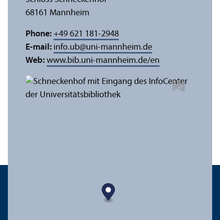
68161 Mannheim
Phone:
+49 621 181-2948
E-mail:
info.ub
@
uni-mannheim.de
Web:
www.bib.uni-mannheim.de/en
e
C
r
e
di
t:
A
n
n
a
L
o
g
u