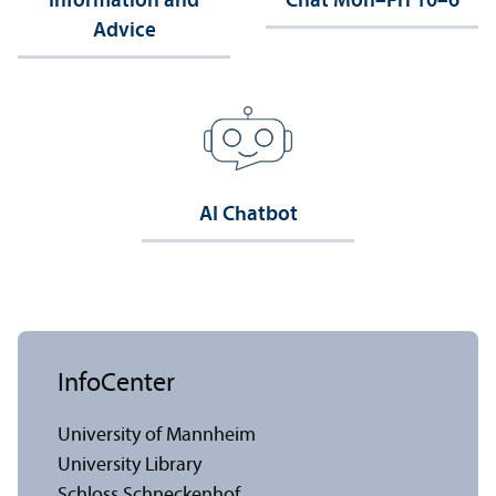
Information and
Chat Mon–Fri 10–6
Advice
AI Chatbot
InfoCenter
University of Mannheim
University Library
Schloss Schneckenhof