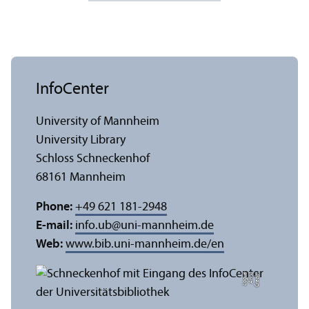
InfoCenter
University of Mannheim
University Library
Schloss Schneckenhof
68161 Mannheim
Phone:
+49 621 181-2948
E-mail:
info.ub
@
uni-mannheim.de
Web:
www.bib.uni-mannheim.de/en
e
C
r
e
di
t:
A
n
n
a
L
o
g
u