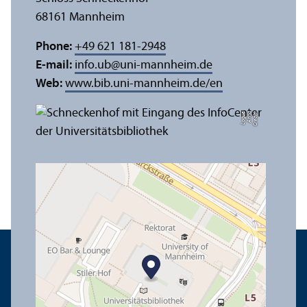
68161 Mannheim
Phone:
+49 621 181-2948
E-mail:
info.ub
@
uni-mannheim.de
Web:
www.bib.uni-mannheim.de/en
e
C
r
e
di
t:
A
n
n
a
L
o
g
u