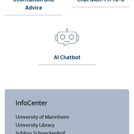
Information and
Chat Mon–Fri 10–6
Advice
AI Chatbot
InfoCenter
University of Mannheim
University Library
Schloss Schneckenhof