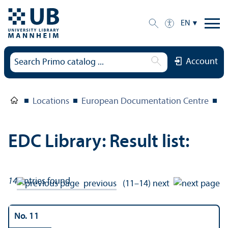
EN
Account
Locations
European Documentation Centre
E
EDC Library: Result list:
14
entries found
previous
(11–14)
next
No. 11