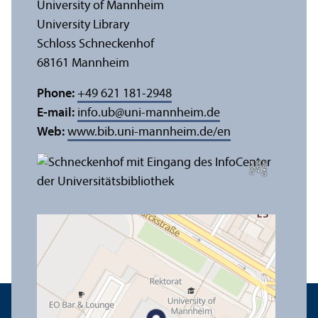
University of Mannheim
University Library
Schloss Schneckenhof
68161 Mannheim
Phone:
+49 621 181-2948
E-mail:
info.ub
@
uni-mannheim.de
Web:
www.bib.uni-mannheim.de/en
e
C
r
e
di
t:
A
n
n
a
L
o
g
u