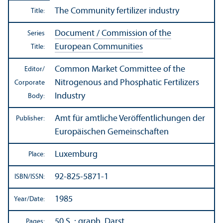
The Community fertilizer industry
Title:
Document / Commission of the
Series
European Communities
Title:
Common Market Committee of the
Editor/
Nitrogenous and Phosphatic Fertilizers
Corporate
Industry
Body:
Amt für amtliche Veröffentlichungen der
Publisher:
Europäischen Gemeinschaften
Luxemburg
Place:
92-825-5871-1
ISBN/
ISSN:
1985
Year/
Date:
50 S. : graph. Darst.
Pages: