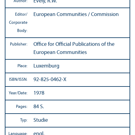
Evely, R.W.
Author:
European Communities / Commission
Editor/
Corporate
Body:
Office for Official Publications of the
Publisher:
European Communities
Luxemburg
Place:
92-825-0462-X
ISBN/
ISSN:
1978
Year/
Date:
84 S.
Pages:
Studie
Typ:
engl.
Language: