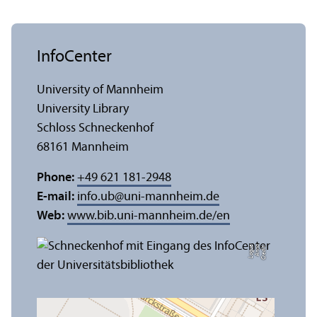
InfoCenter
University of Mannheim
University Library
Schloss Schneckenhof
68161 Mannheim
Phone:
+49 621 181-2948
E-mail:
info.ub
@
uni-mannheim.de
Web:
www.bib.uni-mannheim.de/en
e
C
r
e
di
t:
A
n
n
a
L
o
g
u