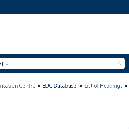
tation Centre
EDC Database
List of Headings