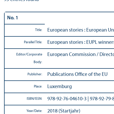
No. 1
European stories : European Uni
Title:
European stories : EUPL winner
Parallel Title:
European Commission / Directo
Editor/
Corporate
Body:
Publications Office of the EU
Publisher:
Luxemburg
Place:
978-92-76-04610-3 | 978-92-79-
ISBN/
ISSN:
2018 (Startjahr)
Year/
Date: