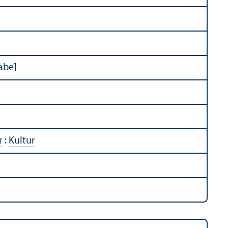
abe]
r
:
Kultur