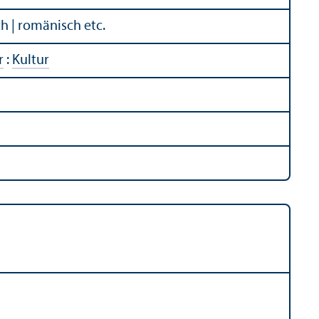
sch | romänisch etc.
r
:
Kultur