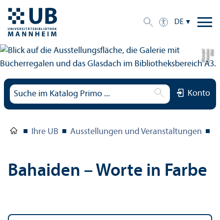
DE
el
Bil
d:
S
e
b
a
ti
a
n
W
ei
n
d
Konto
Ihre UB
Ausstellungen und Veranstaltungen
B
Bahaiden – Worte in Farbe