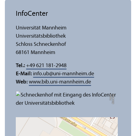
InfoCenter
Universität Mannheim
Universitäts­bibliothek
Schloss Schneckenhof
68161 Mannheim
Tel.:
+49 621 181-2948
E-Mail:
info.ub
@
uni-mannheim.de
Web:
www.bib.uni-mannheim.de
e
Bil
d:
A
n
n
a
L
o
g
u