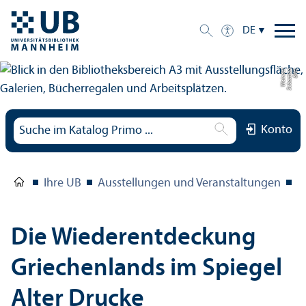
DE
el
Bil
d:
S
e
b
a
s
ti
a
n
W
ei
n
d
Konto
Ihre UB
Ausstellungen und Veranstaltungen
D
Die Wiederentdeckung
Griechenlands im Spiegel
Alter Drucke