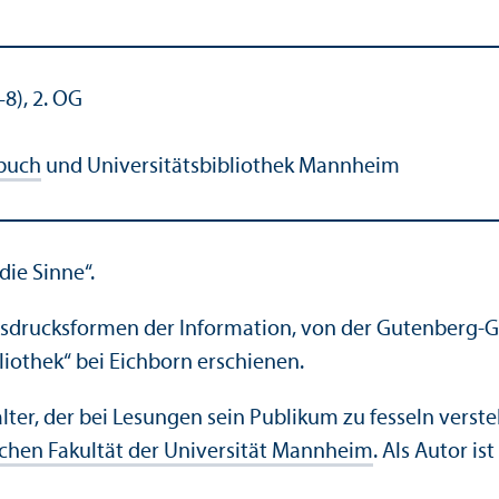
–8), 2. OG
 buch
und Universitäts­bibliothek Mannheim
die Sinne“.
usdrucksformen der Information, von der Gutenberg-Ga
bliothek“ bei Eichborn erschienen.
ter, der bei Lesungen sein Publikum zu fesseln versteh
schen Fakultät der Universität Mannheim
. Als Autor i