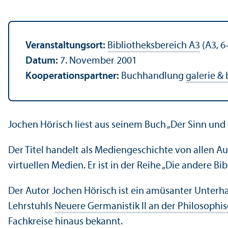
Veranstaltungs­ort:
Bibliotheks­bereich A3
(A3, 6
Datum:
7. November 2001
Kooperations­partner:
Buchhandlung
galerie &
Jochen Hörisch liest aus seinem Buch „Der Sinn und 
Der Titel handelt als Mediengeschichte von allen A
virtuellen Medien. Er ist in der Reihe „Die andere Bi
Der Autor Jochen Hörisch ist ein amüsanter Unter­hal
Lehr­stuhls
Neuere Germanistik II an der Philosophi
Fach­kreise hinaus bekannt.