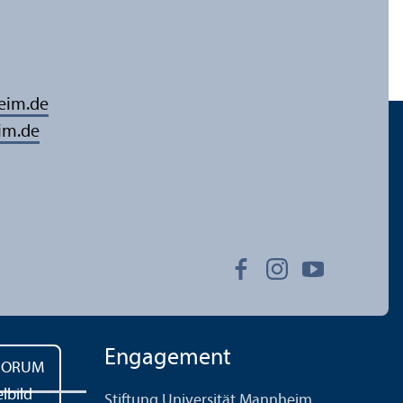
eim.de
im.de
Engagement
Stiftung Universität Mannheim