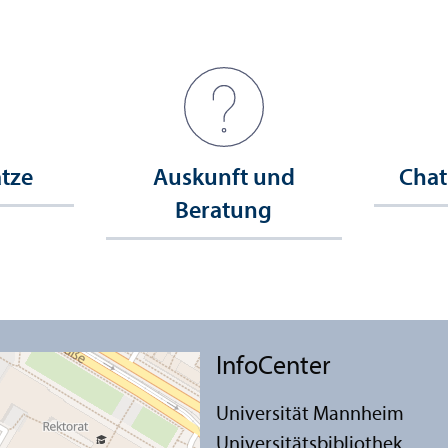
ätze
Auskunft und
Chat
Beratung
InfoCenter
Universität Mannheim
Universitäts­bibliothek