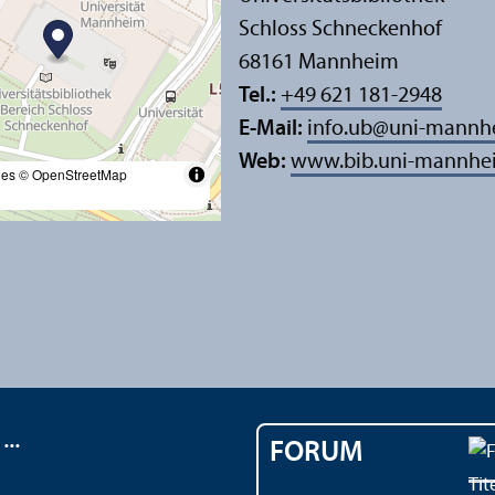
Schloss Schneckenhof
68161 Mannheim
Tel.:
+49 621 181-2948
E-Mail:
info.ub
@
uni-mannh
Web:
www.bib.uni-mannhe
les
© OpenStreetMap
..
FORUM