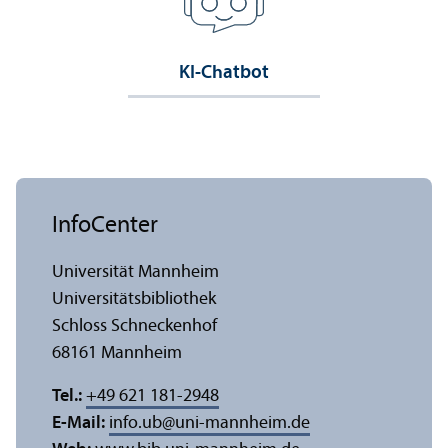
KI-Chatbot
InfoCenter
Universität Mannheim
Universitäts­bibliothek
Schloss Schneckenhof
68161 Mannheim
Tel.:
+49 621 181-2948
E-Mail:
info.ub
@
uni-mannheim.de