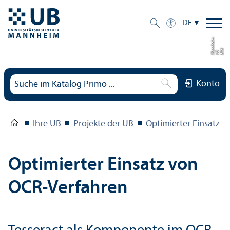
DE
m
d:
U
M
n
n
h
ei
Bil
B
a
Konto
Ihre UB
Projekte der UB
Optimierter Einsatz 
Optimierter Einsatz von
OCR-Verfahren