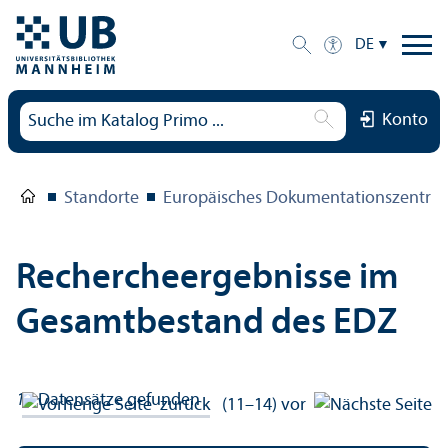
DE
Konto
Standorte
Europäisches Dokumentations­zentru
Rechercheergebnisse im
Gesamtbestand des EDZ
14
Datensätze gefunden
zurück
(11–14)
vor