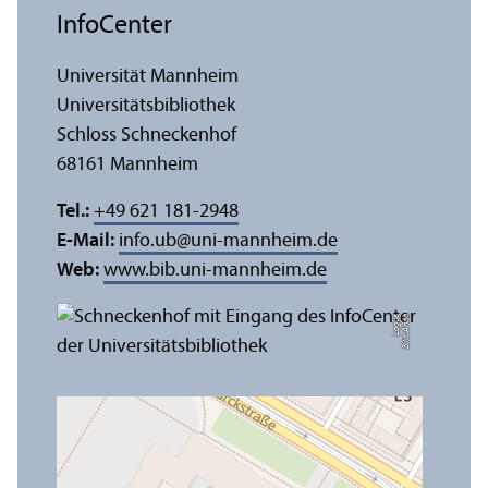
InfoCenter
Universität Mannheim
Universitäts­bibliothek
Schloss Schneckenhof
68161 Mannheim
Tel.:
+49 621 181-2948
E-Mail:
info.ub
@
uni-mannheim.de
Web:
www.bib.uni-mannheim.de
e
Bil
d:
A
n
n
a
L
o
g
u