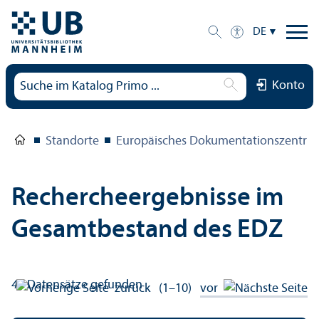
DE
Konto
Standorte
Europäisches Dokumentations­zentru
Rechercheergebnisse im
Gesamtbestand des EDZ
41
Datensätze gefunden
zurück
(1–10)
vor