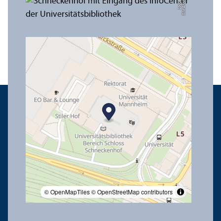
e
Bil
d:
A
n
n
a
L
o
g
u
© OpenMapTiles
© OpenStreetMap contributors