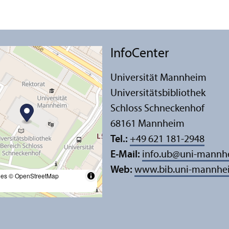
InfoCenter
Universität Mannheim
Universitäts­bibliothek
Schloss Schneckenhof
68161 Mannheim
Tel.:
+49 621 181-2948
E-Mail:
info.ub
@
uni-mannh
Web:
www.bib.uni-mannhe
les
© OpenStreetMap