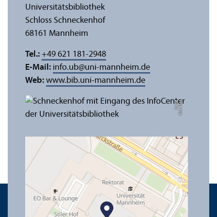
Universitäts­bibliothek
Schloss Schneckenhof
68161 Mannheim
Tel.:
+49 621 181-2948
E-Mail:
info.ub
@
uni-mannheim.de
Web:
www.bib.uni-mannheim.de
e
Bil
d:
A
n
n
a
L
o
g
u