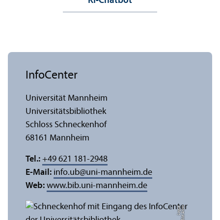
KI-Chatbot
InfoCenter
Universität Mannheim
Universitäts­bibliothek
Schloss Schneckenhof
68161 Mannheim
Tel.:
+49 621 181-2948
E-Mail:
info.ub
@
uni-mannheim.de
Web:
www.bib.uni-mannheim.de
e
Bil
d:
A
n
n
a
L
o
g
u