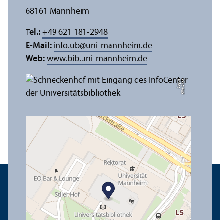
68161 Mannheim
Tel.:
+49 621 181-2948
E-Mail:
info.ub
@
uni-mannheim.de
Web:
www.bib.uni-mannheim.de
e
Bil
d:
A
n
n
a
L
o
g
u