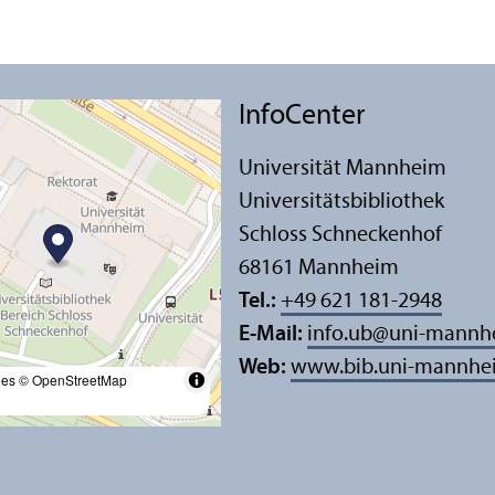
InfoCenter
Universität Mannheim
Universitäts­bibliothek
Schloss Schneckenhof
68161 Mannheim
Tel.:
+49 621 181-2948
E-Mail:
info.ub
@
uni-mannh
Web:
www.bib.uni-mannhe
les
© OpenStreetMap