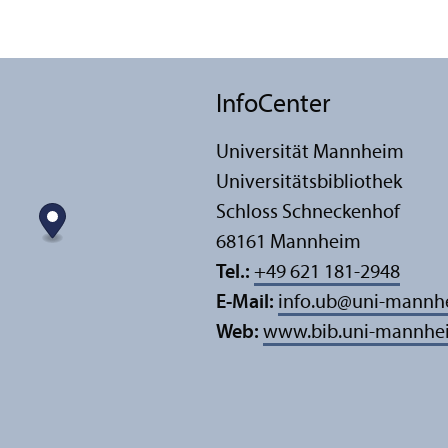
InfoCenter
Universität Mannheim
Universitäts­bibliothek
Schloss Schneckenhof
68161 Mannheim
Tel.:
+49 621 181-2948
E-Mail:
info.ub
@
uni-mannh
Web:
www.bib.uni-mannhe