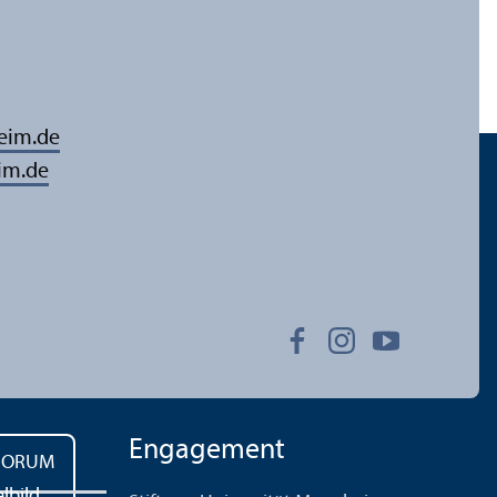
eim.de
im.de
Engagement