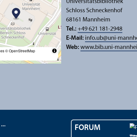
Universitäts­bibliothek
Schloss Schneckenhof
68161 Mannheim
Tel.:
+49 621 181-2948
E-Mail:
info.ub
@
uni-mannh
Web:
www.bib.uni-mannhe
les
© OpenStreetMap
..
FORUM