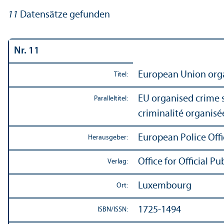
11
Datensätze gefunden
Nr. 11
European Union orga
Titel:
EU organised crime s
Paralleltitel:
criminalité organis
European Police Offi
Herausgeber:
Office for Official 
Verlag:
Luxembourg
Ort:
1725-1494
ISBN/
ISSN: