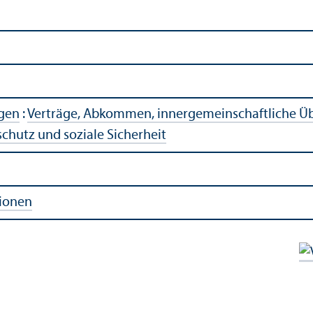
agen
:
Verträge, Abkommen, innergemeinschaft­liche Üb
schutz und soziale Sicherheit
tionen