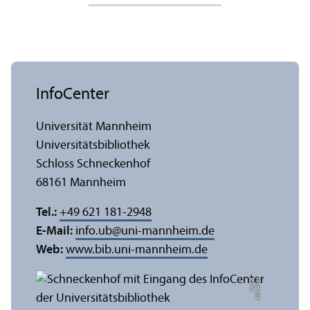
InfoCenter
Universität Mannheim
Universitäts­bibliothek
Schloss Schneckenhof
68161 Mannheim
Tel.:
+49 621 181-2948
E-Mail:
info.ub
@
uni-mannheim.de
Web:
www.bib.uni-mannheim.de
e
Bil
d:
A
n
n
a
L
o
g
u