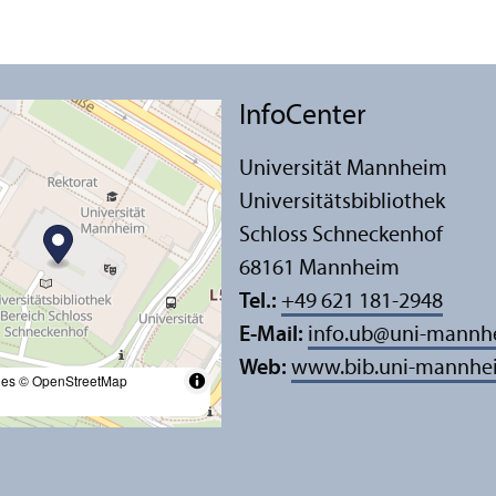
InfoCenter
Universität Mannheim
Universitäts­bibliothek
Schloss Schneckenhof
68161 Mannheim
Tel.:
+49 621 181-2948
E-Mail:
info.ub
@
uni-mannh
Web:
www.bib.uni-mannhe
les
© OpenStreetMap