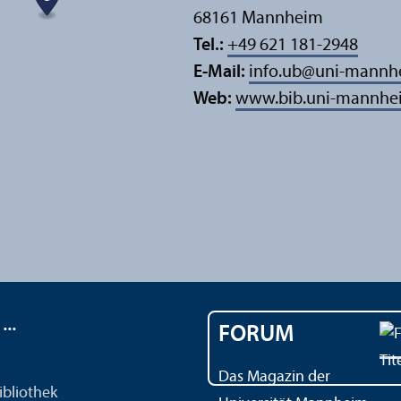
68161 Mannheim
Tel.:
+49 621 181-2948
E-Mail:
info.ub
@
uni-mannh
Web:
www.bib.uni-mannhe
..
FORUM
Das Magazin der
ibliothek