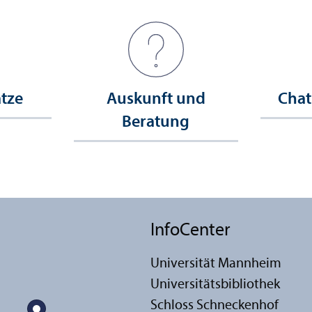
ätze
Auskunft und
Chat
Beratung
InfoCenter
Universität Mannheim
Universitäts­bibliothek
Schloss Schneckenhof