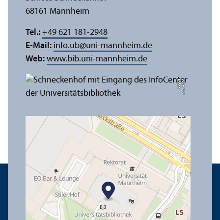
68161 Mannheim
Tel.:
+49 621 181-2948
E-Mail:
info.ub
@
uni-mannheim.de
Web:
www.bib.uni-mannheim.de
e
Bil
d:
A
n
n
a
L
o
g
u