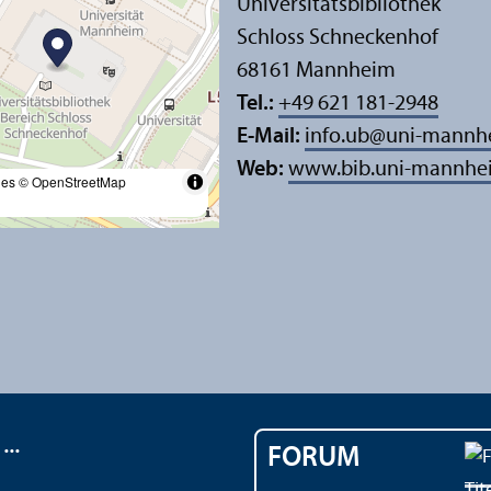
Universitäts­bibliothek
Schloss Schneckenhof
68161 Mannheim
Tel.:
+49 621 181-2948
E-Mail:
info.ub
@
uni-mannh
Web:
www.bib.uni-mannhe
les
© OpenStreetMap
..
FORUM