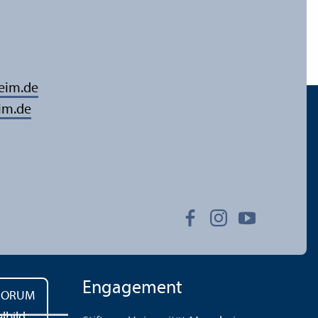
eim.de
im.de
Engagement