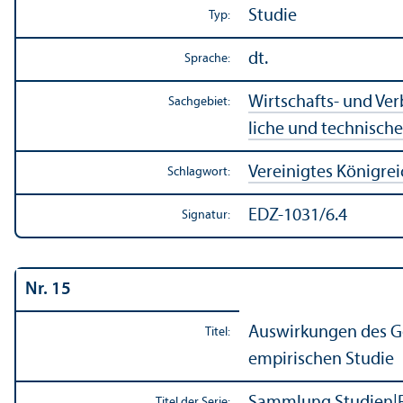
Studie
Typ:
dt.
Sprache:
Wirtschafts- und Ve
Sachgebiet:
liche und technisch
Vereinigtes Königrei
Schlagwort:
EDZ-1031/6.4
Signatur:
Nr. 15
Aus­wirkungen des G
Titel:
empirischen Studie
Sammlung Studien
|
Titel der Serie: