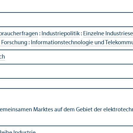
rbraucherfragen
:
Industriepolitik
:
Einzelne Industries
e Forschung
:
Informations­technologie und Telekomm
ch
emeinsamen Marktes auf dem Gebiet der elektrotech
Reihe Industrie