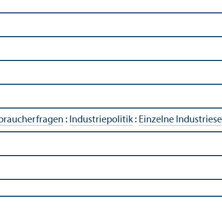
rbraucherfragen
:
Industriepolitik
:
Einzelne Industries