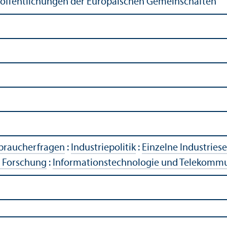
röffentlichungen der Europäischen Gemeinschaften
rbraucherfragen
:
Industriepolitik
:
Einzelne Industries
e Forschung
:
Informations­technologie und Telekomm