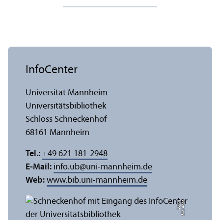
InfoCenter
Universität Mannheim
Universitäts­bibliothek
Schloss Schneckenhof
68161 Mannheim
Tel.:
+49 621 181-2948
E-Mail:
info.ub
@
uni-mannheim.de
Web:
www.bib.uni-mannheim.de
e
Bil
d:
A
n
n
a
L
o
g
u