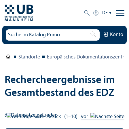
DE
Konto
Standorte
Europäisches Dokumentations­zentru
Rechercheergebnisse im
Gesamtbestand des EDZ
61
Datensätze gefunden
zurück
(1–10)
vor