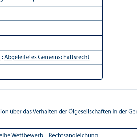
n
:
Abgeleitetes Gemeinschafts­recht
ion über das Verhalten der Öl­gesellschaften in der 
eihe Wettbewerb – Rechts­angleich­ung