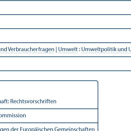
 und Verbraucherfragen
|
Umwelt
:
Umweltpolitik und 
aft: Rechts­vorschriften
Kommission
ungen der Europäischen Gemeinschaften