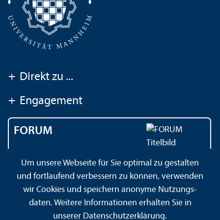
+
Direkt zu ...
+
Engagement
FORUM
Das Magazin der
Um unsere Webseite für Sie optimal zu gestalten
Universität Mannheim
und fortlaufend verbessern zu können, verwenden
wir Cookies und speichern anonyme Nutzungs­
daten. Weitere Informationen erhalten Sie in
Impressum
Datenschutz­erklärung
Sitemap
unserer
Datenschutz­erklärung
.