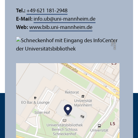
Tel.:
+49 621 181-2948
E-Mail:
info.ub
@
uni-mannheim.de
Web:
www.bib.uni-mannheim.de
e
Bil
d:
A
n
n
a
L
o
g
u