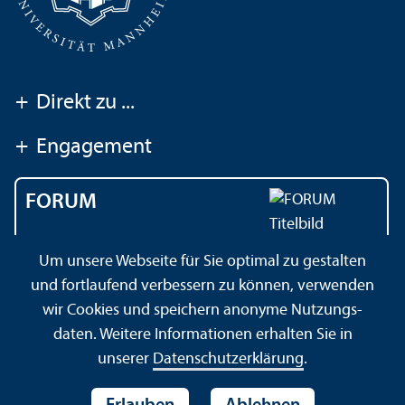
+
Direkt zu ...
+
Engagement
FORUM
Das Magazin der
Um unsere Webseite für Sie optimal zu gestalten
Universität Mannheim
und fortlaufend verbessern zu können, verwenden
wir Cookies und speichern anonyme Nutzungs­
daten. Weitere Informationen erhalten Sie in
Impressum
Datenschutz­erklärung
Sitemap
unserer
Datenschutz­erklärung
.