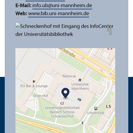
E-Mail:
info.ub
@
uni-mannheim.de
Web:
www.bib.uni-mannheim.de
e
Bil
d:
A
n
n
a
L
o
g
u