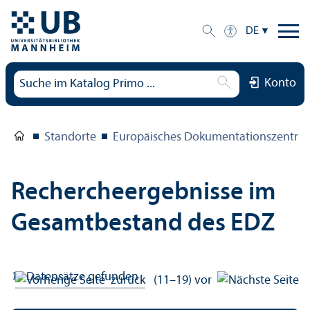
DE
Konto
Standorte
Europäisches Dokumentations­zentru
Rechercheergebnisse im
Gesamtbestand des EDZ
19
Datensätze gefunden
zurück
(11–19)
vor