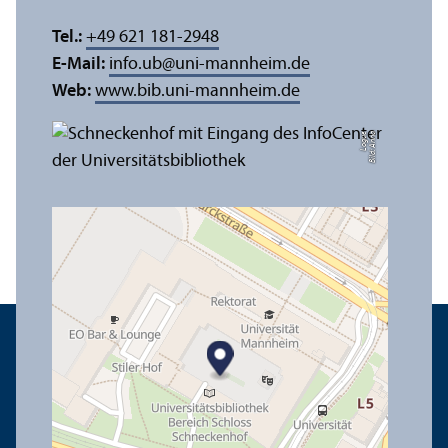
Tel.:
+49 621 181-2948
E-Mail:
info.ub
@
uni-mannheim.de
Web:
www.bib.uni-mannheim.de
e
Bil
d:
A
n
n
a
L
o
g
u